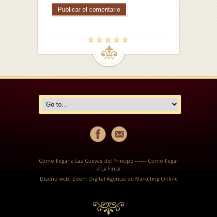
Cómo llegar a Las Cuevas del Principe
------
Cómo llegar
a La Finca
Diseño web: Zoom Digital Agencia de Marketing Online