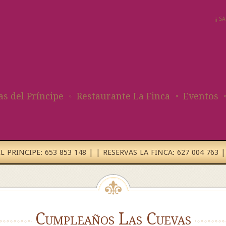
¡¡ 
as del Príncipe
Restaurante La Finca
Eventos
 PRINCIPE: 653 853 148 | | RESERVAS LA FINCA: 627 004 763 |
Cumpleaños Las Cuevas