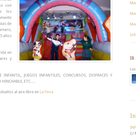
Me
to con
as los
Men
amente
stas de
Me
arnero,
Inf
15 años
rida en
ir
ares y
Las
E INFANTIL, JUEGOS INFANTILES, CONCURSOS, DISFRACES Y
O HINCHABLE, ETC….
leaños al aire libre en
La Finca
In
IN
C/ 