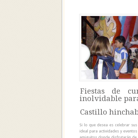
Fiestas de cu
inolvidable para
Castillo hinchab
Si lo que desea es celebrar su
ideal para actividades y eventos 
amiguitos donde disfrutarán de