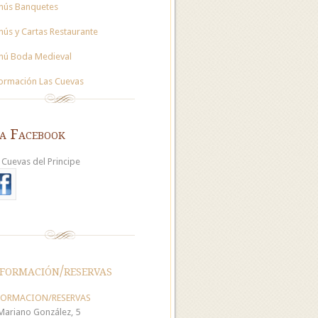
nús Banquetes
ús y Cartas Restaurante
nú Boda Medieval
ormación Las Cuevas
 a Facebook
 Cuevas del Principe
formación/reservas
FORMACION/RESERVAS
Mariano González, 5