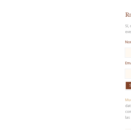
Re
Sí,
eve
No
Ema
Muc
dat
con
las