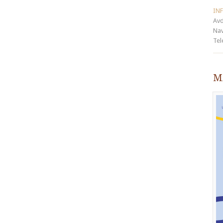
IN
Avd
Nav
Tel
Ma