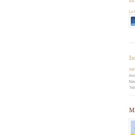
La 
In
IN
Avd
Nav
Tel
Ma