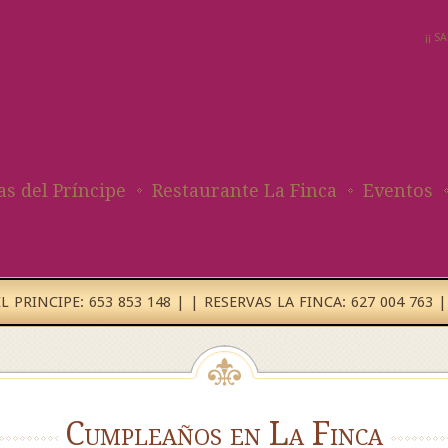
¡¡ 
as del Príncipe
Restaurante La Finca
Eventos
 PRINCIPE: 653 853 148 | | RESERVAS LA FINCA: 627 004 763 |
Cumpleaños en La Finca