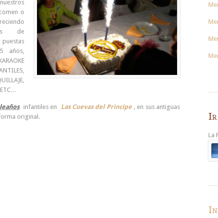
uestros
Me
 comen o
Men
eciendo
tas de
Men
 puestas
5 años,
Men
ARAOKE
TILES,
UILLAJE,
 ETC…
leaños
infantiles en
Las Cuevas del Principe
, en sus antiguas
Ir
orma original.
La 
In