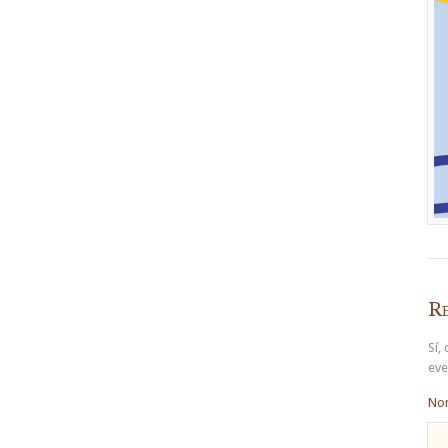
Re
Sí,
eve
No