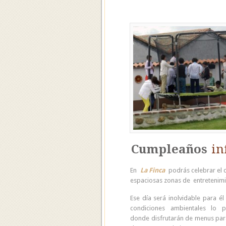
Cumpleaños
in
En
La Finca
podrás celebrar el c
espaciosas zonas de entretenimie
Ese día será inolvidable para él
condiciones ambientales lo p
donde disfrutarán de menus par