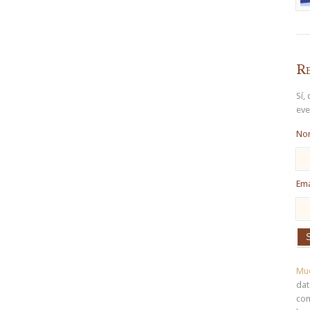
Re
Sí,
eve
No
Ema
Muc
dat
con