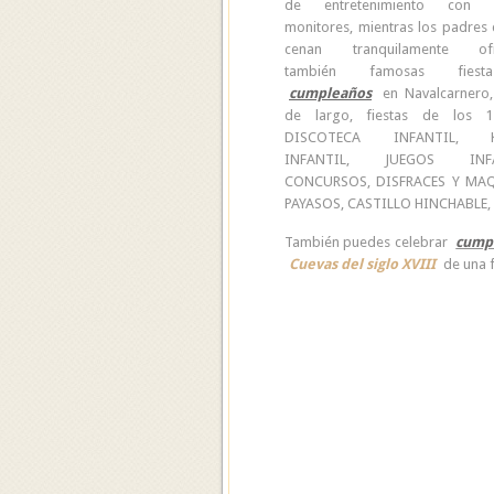
de entretenimiento con n
monitores, mientras los padres
cenan tranquilamente ofr
también famosas fies
cumpleaños
en Navalcarnero,
de largo, fiestas de los 1
DISCOTECA INFANTIL, K
INFANTIL, JUEGOS INFAN
CONCURSOS, DISFRACES Y MAQ
PAYASOS, CASTILLO HINCHABLE,
También puedes celebrar
cump
Cuevas del siglo XVIII
de una f