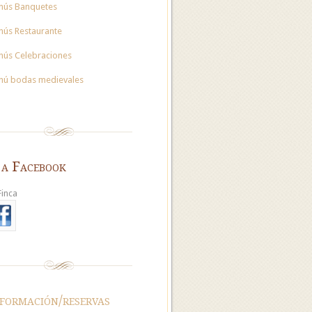
nús Banquetes
ús Restaurante
ús Celebraciones
ú bodas medievales
 a Facebook
Finca
formación/reservas