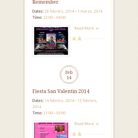
Remember
Dates:
28 febrero, 2014
-
1 marzo, 2014
Time:
23:00
-
04:00
Read More
Feb
14
Fiesta San Valentin 2014
Dates:
14 febrero, 2014
-
15 febrero,
2014
Time:
21:00
-
03:00
Read More