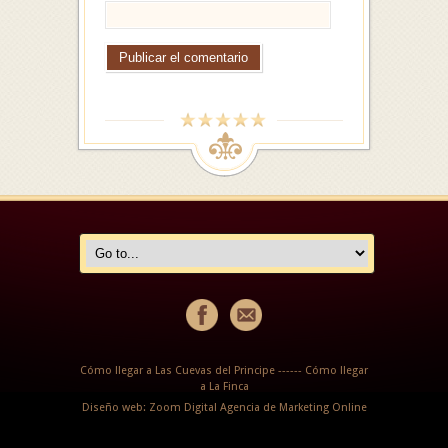
Cómo llegar a Las Cuevas del Principe
------
Cómo llegar
a La Finca
Diseño web: Zoom Digital Agencia de Marketing Online