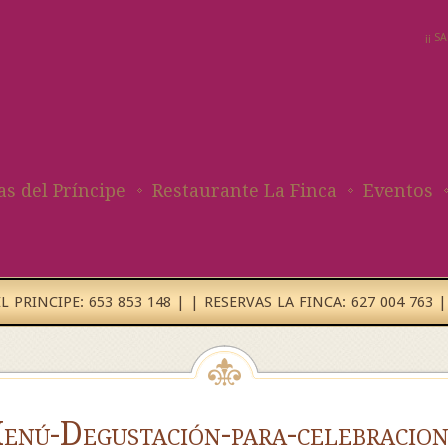
¡¡ 
as del Príncipe
Restaurante La Finca
Eventos
 PRINCIPE: 653 853 148 | | RESERVAS LA FINCA: 627 004 763 |
enú-Degustación-para-celebracion