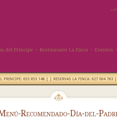
¡¡ 
as del Príncipe
Restaurante La Finca
Eventos
 PRINCIPE: 653 853 148 | | RESERVAS LA FINCA: 627 004 763 |
Menú-Recomendado-Día-del-Padr