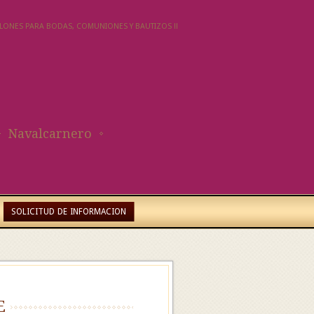
SALONES PARA BODAS, COMUNIONES Y BAUTIZOS !!
Navalcarnero
SOLICITUD DE INFORMACION
e