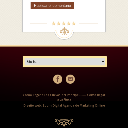
Cómo llegar a Las Cuevas del Principe
------
Cómo llegar
a La Finca
Diseño web: Zoom Digital Agencia de Marketing Online