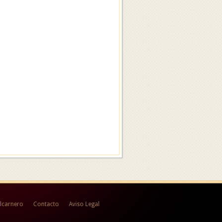
lcarnero
Contacto
Aviso Legal