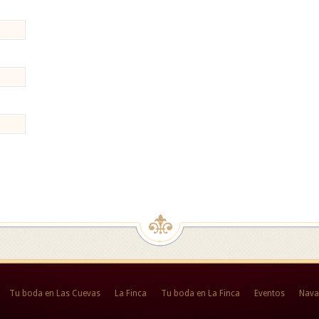
Tu boda en Las Cuevas
La Finca
Tu boda en La Finca
Eventos
Nava