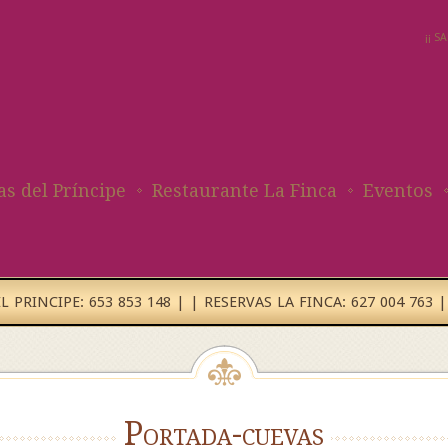
¡¡ 
as del Príncipe
Restaurante La Finca
Eventos
 PRINCIPE: 653 853 148 | | RESERVAS LA FINCA: 627 004 763 |
Portada-cuevas