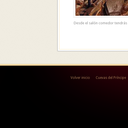
Desde el salón comedor tendrás a
Volver inicio
Cuevas del Príncipe