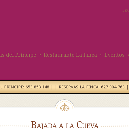
¡¡ 
as del Príncipe
Restaurante La Finca
Eventos
 PRINCIPE: 653 853 148 | | RESERVAS LA FINCA: 627 004 763 |
Bajada a la Cueva