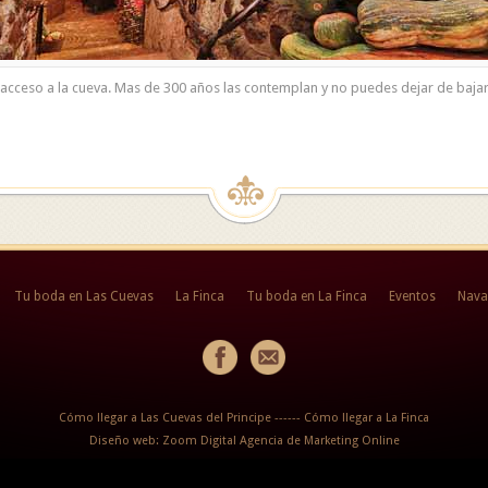
cceso a la cueva. Mas de 300 años las contemplan y no puedes dejar de bajar a
Tu boda en Las Cuevas
La Finca
Tu boda en La Finca
Eventos
Nava
Cómo llegar a Las Cuevas del Principe
------
Cómo llegar a La Finca
Diseño web: Zoom Digital Agencia de Marketing Online