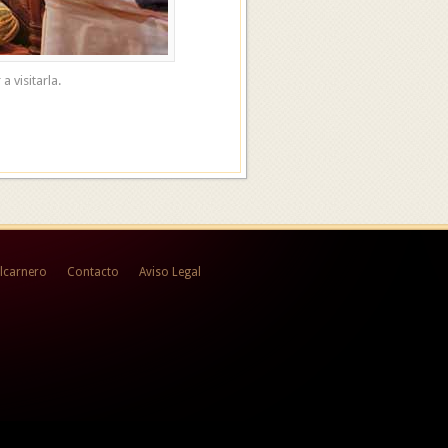
 visitarla.
lcarnero
Contacto
Aviso Legal